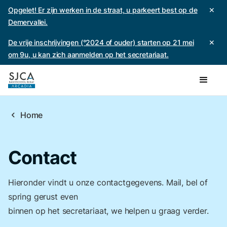
Opgelet! Er zijn werken in de straat, u parkeert best op de
✕
Demervallei.
De vrije inschrijvingen (°2024 of ouder) starten op 21 mei
✕
om 9u, u kan zich aanmelden op het secretariaat.
chevron_left
Home
Contact
Hieronder vindt u onze contactgegevens. Mail, bel of
spring gerust even
binnen op het secretariaat, we helpen u graag verder.