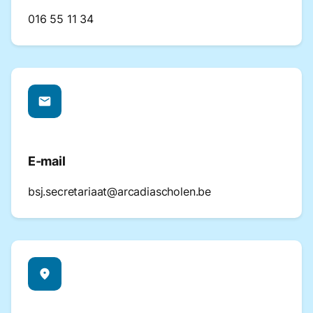
016 55 11 34
mail
E-mail
bsj.secretariaat@arcadiascholen.be
place