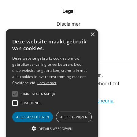
Legal
Disclaimer
×
Privacybeleid
Deze website maakt gebruik
van cookies.
Cookiebeleid
Deze website gebruikt cookies om uw
gebruikerservaring te verbeteren. Door
onze website te gebruiken, stemt u in met
© Alle rechten voorbehouden.
alle cookies in overeenstemming met ons
Cookiebeleid.
Vrije Basisschool Bekaf Aarschot behoort tot
Lees verder
scholengroep
Arcadia
.
STRIKT NOODZAKELIJK
Ontwerp en ontwikkeling door
Concuria
.
FUNCTIONEEL
ALLES ACCEPTEREN
ALLES AFWIJZEN
DETAILS WEERGEVEN