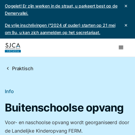
Opgelet! Er zijn werken in de straat, u parkeert best op de
✕
Demervallei.
De vrije inschrijvingen (°2024 of ouder) starten op 21 mei
✕
om 9u, u kan zich aanmelden op het secretariaat.
chevron_left
Praktisch
Info
Buitenschoolse opvang
Voor- en naschoolse opvang wordt georganiseerd door
de Landelijke Kinderopvang FERM.