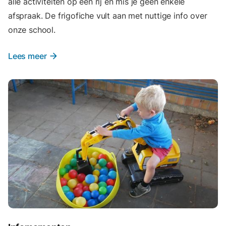
alle activiteiten op een rij en mis je geen enkele
afspraak. De frigofiche vult aan met nuttige info over
onze school.
Lees meer
arrow_forward